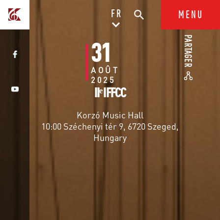
FR
MENU
PARTAGER
31
AOÛT
2025
IIᵉ IFFCC
Korzó Music Hall
10:00 Széchenyi tér 9, 6720 Szeged,
Hungary