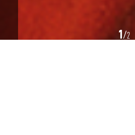
1
2
Orchestre Symphonique Hongrois (HSO)
Orchestre Philharmonique de Chambre de
Berlin