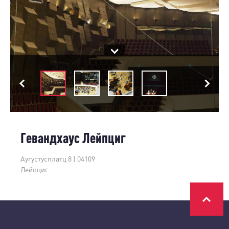
Гевандхаус Лейпциг
Аугустусплатц 8 | 04109
Лейпциг