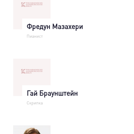
Фредун Мазахери
Пианист
Гай Браунштейн
Скрипка