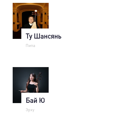
Ту Шансянь
Пипа
Бай Ю
Эрху