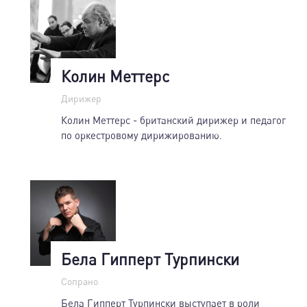
Колин Меттерс
Дирижер
Колин Меттерс - британский дирижер и педагог
по оркестровому дирижированию.
Бела Гипперт Турпински
Сопрано
Бела Гипперт Турпински выступает в роли