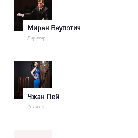
Миран Ваупотич
Дирижер
Чжан Пей
Guzheng