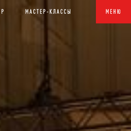
ТР
МАСТЕР-КЛАССЫ
МЕНЮ