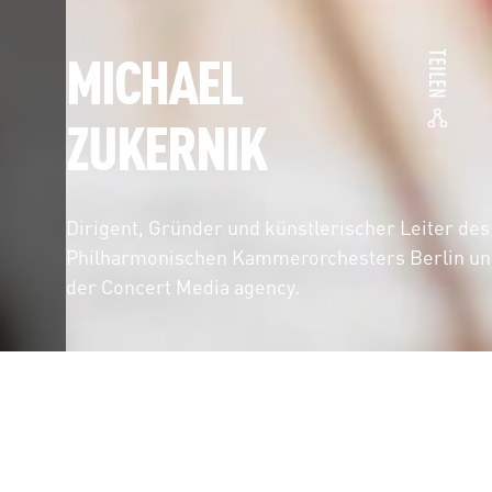
MICHAEL
TEILEN
ZUKERNIK
Dirigent, Gründer und künstlerischer Leiter des
Philharmonischen Kammerorchesters Berlin un
der Concert Media agency.