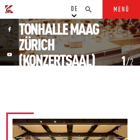
DE
MENÜ
TONHALLE MAAG
ZÜRICH
(KONZERTSAAL)
1
2