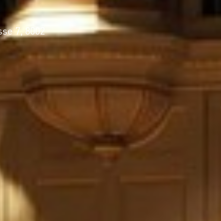
KLEINE
sse 7, 8002
ANT