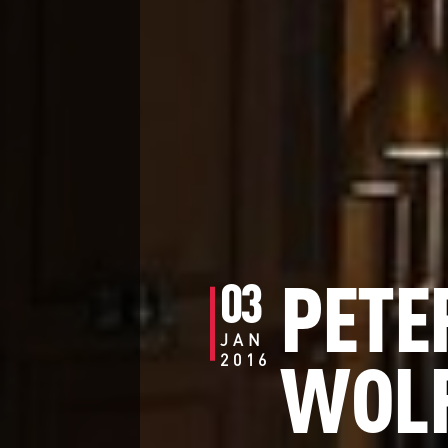
PETE
03
JAN
WOLF
2016