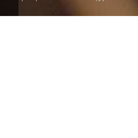
Маэстро Цукерник также
дирижировал Симфоническим