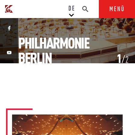
DE
MENÜ
PHILHARMONIE
BERLIN
1
2